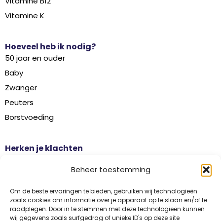
Vitamine B12
Vitamine K
Hoeveel heb ik nodig?
50 jaar en ouder
Baby
Zwanger
Peuters
Borstvoeding
Herken je klachten
Botontkalking
Beheer toestemming
Diabetes type 2
Griep
Om de beste ervaringen te bieden, gebruiken wij technologieën
zoals cookies om informatie over je apparaat op te slaan en/of te
Haaruitval
raadplegen. Door in te stemmen met deze technologieën kunnen
wij gegevens zoals surfgedrag of unieke ID's op deze site
Overgangsklachten