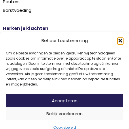
Peuters
Borstvoeding
Herken je klachten
Botontkalking
Beheer toestemming
Diabetes type 2
Griep
Om de beste ervaringen te bieden, gebruiken wij technologieën
zoals cookies om informatie over je apparaat op te slaan en/of te
Haaruitval
raadplegen. Door in te stemmen met deze technologieën kunnen
wij gegevens zoals surfgedrag of unieke ID's op deze site
Overgangsklachten
verwerken. Als je geen toestemming geeft of uw toestemming
intrekt, kan dit een nadelige invloed hebben op bepaalde functies
en mogelijkheden.
Disclaimer
Privacy
Algemene voorwaarden
Accepteren
Bekijk voorkeuren
© 2026 Vitamine Informatiebureau | Copyright | Met trots ontwikkeld
door
Internetbureau
Flerque
Cookiebeleid