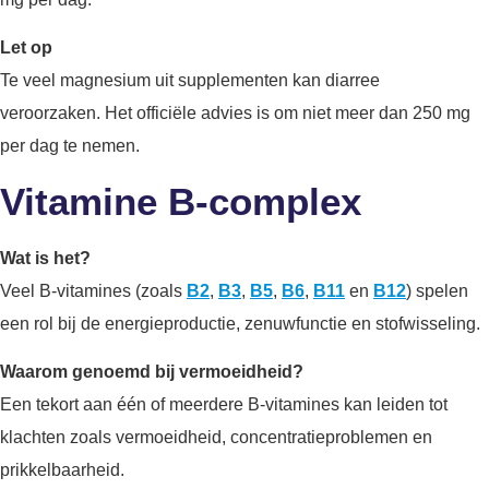
Let op
Te veel magnesium uit supplementen kan diarree
veroorzaken. Het officiële advies is om niet meer dan 250 mg
per dag te nemen.
Vitamine B-complex
Wat is het?
Veel B-vitamines (zoals
B2
,
B3
,
B5
,
B6
,
B11
en
B12
) spelen
een rol bij de energieproductie, zenuwfunctie en stofwisseling.
Waarom genoemd bij vermoeidheid?
Een tekort aan één of meerdere B-vitamines kan leiden tot
klachten zoals vermoeidheid, concentratieproblemen en
prikkelbaarheid.