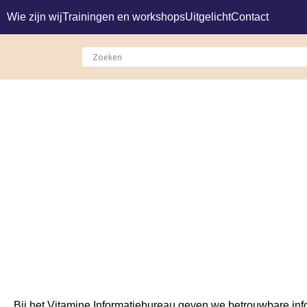
Wie zijn wij
Trainingen en workshops
Uitgelicht
Contact
Wie we zijn
Bij het Vitamine Informatiebureau geven we betrouwbare info