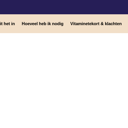
t het in
Hoeveel heb ik nodig
Vitaminetekort & klachten