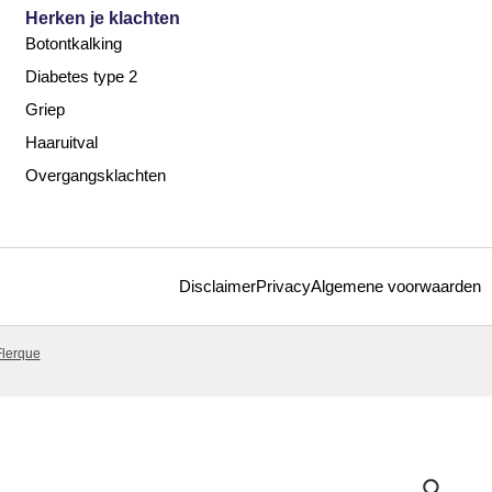
Herken je klachten
Botontkalking
Diabetes type 2
Griep
Haaruitval
Overgangsklachten
Disclaimer
Privacy
Algemene voorwaarden
Flerque