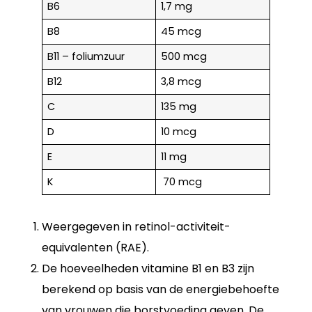
B6
1,7 mg
B8
45 mcg
B11 – foliumzuur
500 mcg
B12
3,8 mcg
C
135 mg
D
10 mcg
E
11 mg
K
70 mcg
Weergegeven in retinol-activiteit-
equivalenten (RAE).
De hoeveelheden vitamine B1 en B3 zijn
berekend op basis van de energiebehoefte
van vrouwen die borstvoeding geven. De