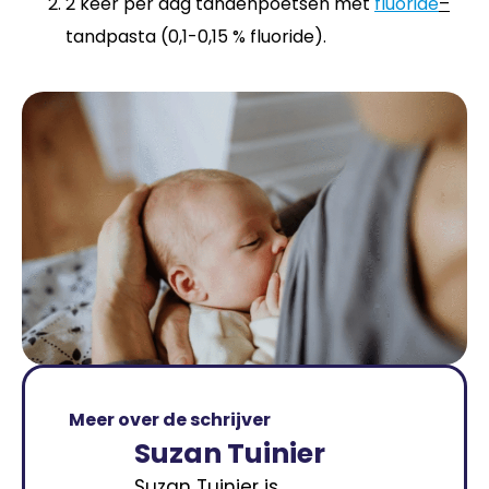
2 keer per dag tandenpoetsen met
fluoride
–
tandpasta (0,1-0,15 % fluoride).
Meer over de schrijver
Suzan Tuinier
Suzan Tuinier is