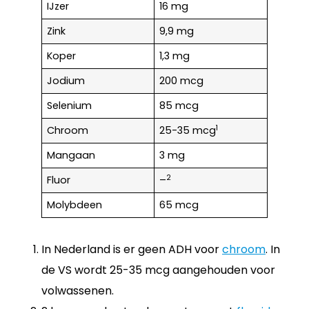
IJzer
16 mg
Zink
9,9 mg
Koper
1,3 mg
Jodium
200 mcg
Selenium
85 mcg
1
Chroom
25-35 mcg
Mangaan
3 mg
2
Fluor
–
Molybdeen
65 mcg
In Nederland is er geen ADH voor
chroom
. In
de VS wordt 25-35 mcg aangehouden voor
volwassenen.