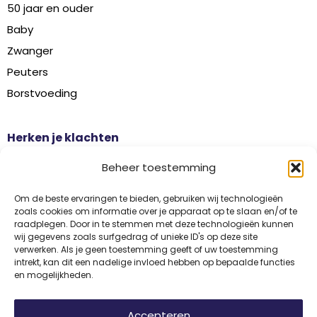
50 jaar en ouder
Baby
Zwanger
Peuters
Borstvoeding
Herken je klachten
Botontkalking
Beheer toestemming
Diabetes type 2
Griep
Om de beste ervaringen te bieden, gebruiken wij technologieën
zoals cookies om informatie over je apparaat op te slaan en/of te
Haaruitval
raadplegen. Door in te stemmen met deze technologieën kunnen
wij gegevens zoals surfgedrag of unieke ID's op deze site
Overgangsklachten
verwerken. Als je geen toestemming geeft of uw toestemming
intrekt, kan dit een nadelige invloed hebben op bepaalde functies
en mogelijkheden.
Disclaimer
Privacy
Algemene voorwaarden
Accepteren