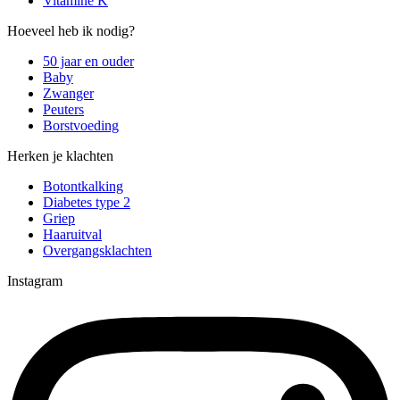
Vitamine K
Hoeveel heb ik nodig?
50 jaar en ouder
Baby
Zwanger
Peuters
Borstvoeding
Herken je klachten
Botontkalking
Diabetes type 2
Griep
Haaruitval
Overgangsklachten
Instagram