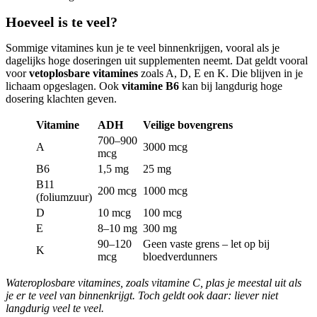
Hoeveel is te veel?
Sommige vitamines kun je te veel binnenkrijgen, vooral als je
dagelijks hoge doseringen uit supplementen neemt. Dat geldt vooral
voor
vetoplosbare vitamines
zoals A, D, E en K. Die blijven in je
lichaam opgeslagen. Ook
vitamine B6
kan bij langdurig hoge
dosering klachten geven.
Vitamine
ADH
Veilige bovengrens
700–900
A
3000 mcg
mcg
B6
1,5 mg
25 mg
B11
200 mcg
1000 mcg
(foliumzuur)
D
10 mcg
100 mcg
E
8–10 mg
300 mg
90–120
Geen vaste grens – let op bij
K
mcg
bloedverdunners
Wateroplosbare vitamines, zoals vitamine C, plas je meestal uit als
je er te veel van binnenkrijgt. Toch geldt ook daar: liever niet
langdurig veel te veel.