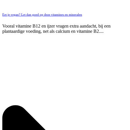
Eet je vegan? Let dan goed op deze vitamines en mineralen
Vooral vitamine B12 en ijzer vragen extra aandacht, bij een
plantaardige voeding, net als calcium en vitamine B2....