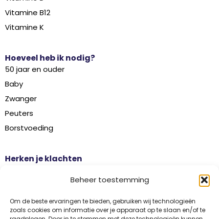
Vitamine B12
Vitamine K
Hoeveel heb ik nodig?
50 jaar en ouder
Baby
Zwanger
Peuters
Borstvoeding
Herken je klachten
Botontkalking
Beheer toestemming
Diabetes type 2
Griep
Om de beste ervaringen te bieden, gebruiken wij technologieën
zoals cookies om informatie over je apparaat op te slaan en/of te
Haaruitval
raadplegen. Door in te stemmen met deze technologieën kunnen