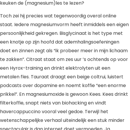
keuken de (magnesium)les te lezen?
Toch zei hij precies wat tegenwoordig overal online
staat. Iedere magnesiumvorm heeft inmiddels een eigen
persoonlijkheid gekregen. Bisglycinaat is het type met
een knotje op zijn hoofd dat ademhalingsoefeningen
doet en zinnen zegt als “ik probeer meer in mijn lichaam
te zakken”. Citraat staat om zes uur ’s ochtends op voor
een Hyrox-training en drinkt elektrolyten uit een
metalen fles. Tauraat draagt een beige coltrui, luistert
podcasts over dopamine en noemt koffie “een enorme
prikkel”. En magnesiumoxide is gewoon Kees. Kees drinkt
filterkoffie, snapt niets van biohacking en vindt
havercappuccino vooral veel gedoe. Terwijl het
wetenschappelijke verhaal uiteindelijk een stuk minder
spectaculair is dan internet doet vermoeden. Ja,