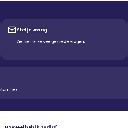
Stel je vraag
Zie
hier
onze veelgestelde vragen.
vitamines
Hoeveel heb ik nodig?