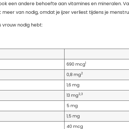
ok een andere behoefte aan vitamines en mineralen. V
 meer van nodig, omdat je ijzer verliest tijdens je menstru
ls vrouw nodig hebt:
1
690 mcg
2
0,8 mg
1,6 mg
2,3
13 mg
5 mg
1,5 mg
40 mcg