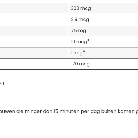
300 mcg
2,8 mcg
75 mg
3
10 mcg
4
11 mg
70 mcg
E).
ouwen die minder dan 15 minuten per dag buiten komen g