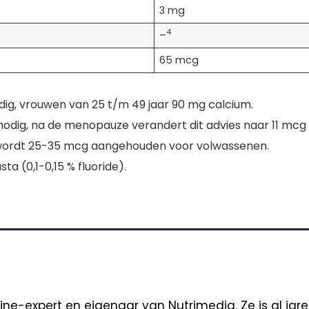
3 mg
4
–
65 mcg
dig, vrouwen van 25 t/m 49 jaar 90 mg calcium.
odig, na de menopauze verandert dit advies naar 11 mcg i
S wordt 25-35 mcg aangehouden voor volwassenen.
ta (0,1-0,15 % fluoride).
ine-expert en eigenaar van Nutrimedia. Ze is al jar