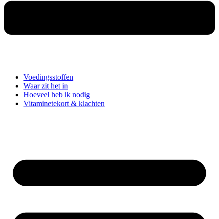
Voedingsstoffen
Waar zit het in
Hoeveel heb ik nodig
Vitaminetekort & klachten