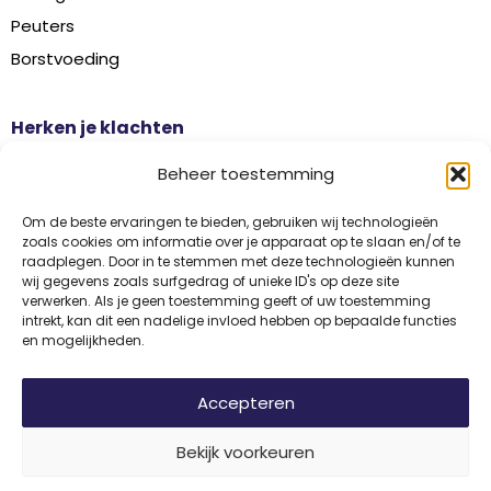
Peuters
Borstvoeding
Herken je klachten
Botontkalking
Beheer toestemming
Diabetes type 2
Griep
Om de beste ervaringen te bieden, gebruiken wij technologieën
zoals cookies om informatie over je apparaat op te slaan en/of te
Haaruitval
raadplegen. Door in te stemmen met deze technologieën kunnen
wij gegevens zoals surfgedrag of unieke ID's op deze site
Overgangsklachten
verwerken. Als je geen toestemming geeft of uw toestemming
intrekt, kan dit een nadelige invloed hebben op bepaalde functies
en mogelijkheden.
Disclaimer
Privacy
Algemene voorwaarden
Accepteren
Bekijk voorkeuren
© 2026 Vitamine Informatiebureau | Copyright | Met trots ontwikkeld