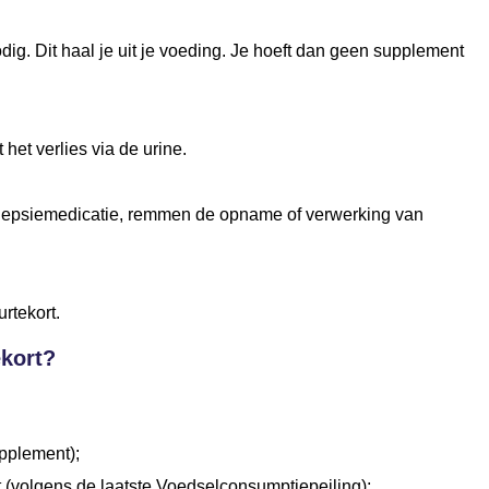
dig. Dit haal je uit je voeding. Je hoeft dan geen supplement
het verlies via de urine.
lepsiemedicatie, remmen de opname of verwerking van
rtekort.
ekort?
pplement);
(volgens de laatste Voedselconsumptiepeiling);