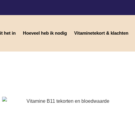
t het in
Hoeveel heb ik nodig
Vitaminetekort & klachten