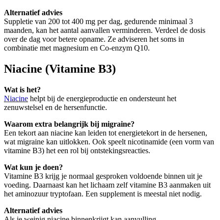
Alternatief advies
Suppletie van 200 tot 400 mg per dag, gedurende minimaal 3
maanden, kan het aantal aanvallen verminderen. Verdeel de dosis
over de dag voor betere opname. Ze adviseren het soms in
combinatie met magnesium en Co-enzym Q10.
Niacine (Vitamine B3)
Wat is het?
Niacine
helpt bij de energieproductie en ondersteunt het
zenuwstelsel en de hersenfunctie.
Waarom extra belangrijk bij migraine?
Een tekort aan niacine kan leiden tot energietekort in de hersenen,
wat migraine kan uitlokken. Ook speelt nicotinamide (een vorm van
vitamine B3) het een rol bij ontstekingsreacties.
Wat kun je doen?
Vitamine B3 krijg je normaal gesproken voldoende binnen uit je
voeding. Daarnaast kan het lichaam zelf vitamine B3 aanmaken uit
het aminozuur tryptofaan. Een supplement is meestal niet nodig.
Alternatief advies
Als je weinig niacine binnenkrijgt kan aanvulling