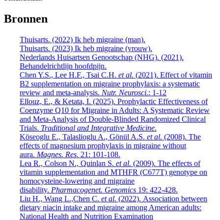
Bronnen
Thuisarts. (2022) Ik heb migraine (man).
Thuisarts. (2023) Ik heb migraine (vrouw).
Nederlands Huisartsen Genootschap (NHG). (2021).
Behandelrichtlijn hoofdpijn.
Chen Y.S., Lee H.F., Tsai C.H.
et al.
(2021).
Effect of vitamin
B2 supplementation on migraine prophylaxis: a systematic
review and meta-analysis.
Nutr. Neurosci.
: 1-12
Ellouz, E., & Ketata, I. (2025). Prophylactic Effectiveness of
Coenzyme Q10 for Migraine in Adults: A Systematic Review
and Meta-Analysis of Double-Blinded Randomized Clinical
Trials.
Traditional and Integrative Medicine
.
Köseoglu E., Talaslioglu A., Gönül A.S.
et al.
(2008).
The
effects of magnesium prophylaxis in migraine without
aura.
Magnes. Res.
21: 101-108.
Lea R., Colson N., Quinlan S.
et al.
(2009).
The effects of
vitamin supplementation and MTHFR (C677T) genotype on
homocysteine-lowering and migraine
disability.
Pharmacogenet. Genomics
19: 422-428.
Liu H., Wang L.,Chen C.
et al.
(2022).
Association between
dietary niacin intake and migraine among American adults:
National Health and Nutrition Examination