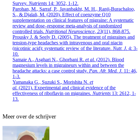
Survey.
Nutrients
14: 3052, 1-12.
Parohan, M., Sarraf, P., Javanbakht, M. H., Ranji-Burachaloo,
S., & Djalali, M. (2020). Effect of coenzyme Q10
supplementation on clinical features of migraine: A systematic
review and dose–response meta-analysis of randomized
controlled trials.
Nutritional Neuroscience
,
23
(11), 868-875.
Prousky J. & Seely D. (2005).
The treatment of migraines and
tension-type headaches with intravenous and oral niacin
(nicotinic acid): systematic review of the literature.
Nutr. J.
4: 3-
10.
Samaie A., Asghari N., Ghorbani R.
et al.
(2012). Blood
magnesium levels in migraineurs within and between the
headache attacks: a case control study.
Pan. Afr. Med. J.
11: 46,
1-3.
Yamanaka G., Suzuki S., Morishita N.
et
al.
(2021). Experimental and clinical evidence of the
effectiveness of riboflavin on migraines.
Nutrients
13: 2612, 1-
13.
Meer over de schrijver