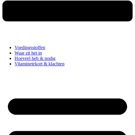
Voedingsstoffen
Waar zit het in
Hoeveel heb ik nodig
Vitaminetekort & klachten