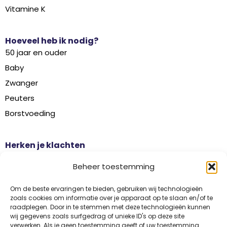
Vitamine K
Hoeveel heb ik nodig?
50 jaar en ouder
Baby
Zwanger
Peuters
Borstvoeding
Herken je klachten
Botontkalking
Beheer toestemming
Diabetes type 2
Griep
Om de beste ervaringen te bieden, gebruiken wij technologieën
zoals cookies om informatie over je apparaat op te slaan en/of te
Haaruitval
raadplegen. Door in te stemmen met deze technologieën kunnen
wij gegevens zoals surfgedrag of unieke ID's op deze site
Overgangsklachten
verwerken. Als je geen toestemming geeft of uw toestemming