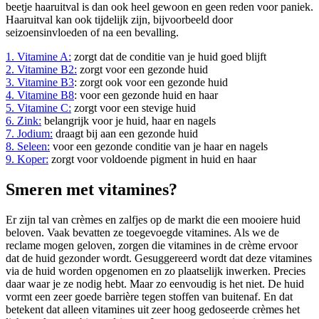
beetje haaruitval is dan ook heel gewoon en geen reden voor paniek.
Haaruitval kan ook tijdelijk zijn, bijvoorbeeld door
seizoensinvloeden of na een bevalling.
1. Vitamine A:
zorgt dat de conditie van je huid goed blijft
2. Vitamine B2:
zorgt voor een gezonde huid
3. Vitamine B3
: zorgt ook voor een gezonde huid
4. Vitamine B8
: voor een gezonde huid en haar
5. Vitamine C:
zorgt voor een stevige huid
6. Zink:
belangrijk voor je huid, haar en nagels
7. Jodium:
draagt bij aan een gezonde huid
8. Seleen:
voor een gezonde conditie van je haar en nagels
9. Koper:
zorgt voor voldoende pigment in huid en haar
Smeren met vitamines?
Er zijn tal van crèmes en zalfjes op de markt die een mooiere huid
beloven. Vaak bevatten ze toegevoegde vitamines. Als we de
reclame mogen geloven, zorgen die vitamines in de crème ervoor
dat de huid gezonder wordt. Gesuggereerd wordt dat deze vitamines
via de huid worden opgenomen en zo plaatselijk inwerken. Precies
daar waar je ze nodig hebt. Maar zo eenvoudig is het niet. De huid
vormt een zeer goede barrière tegen stoffen van buitenaf. En dat
betekent dat alleen vitamines uit zeer hoog gedoseerde crèmes het