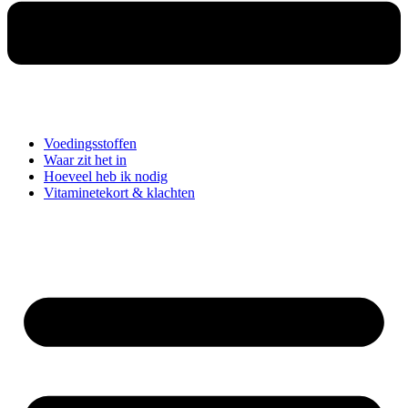
Voedingsstoffen
Waar zit het in
Hoeveel heb ik nodig
Vitaminetekort & klachten