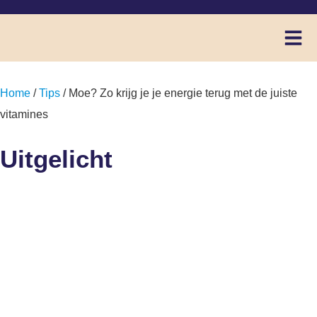
Home
/
Tips
/ Moe? Zo krijg je je energie terug met de juiste
vitamines
Uitgelicht
Moe? Zo krijg je je
energie terug met de
juiste vitamines