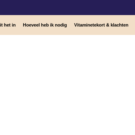
t het in
Hoeveel heb ik nodig
Vitaminetekort & klachten