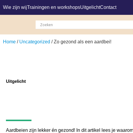
Wie zijn wij
Trainingen en workshops
Uitgelicht
Contact
Home
/
Uncategorized
/ Zo gezond als een aardbei!
Uitgelicht
Zo gezond als een aa
Aardbeien zijn lekker én gezond! In dit artikel lees je waarom