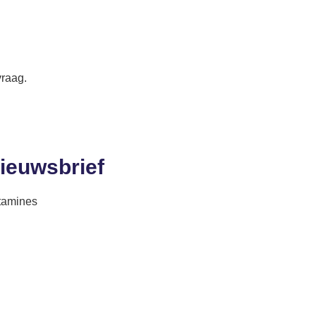
vraag.
nieuwsbrief
itamines