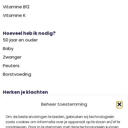
Vitamine B12
Vitamine K
Hoeveel heb ik nodig?
50 jaar en ouder
Baby
Zwanger
Peuters
Borstvoeding
Herken je klachten
Botontkalking
Beheer toestemming
Diabetes type 2
Griep
Om de beste ervaringen te bieden, gebruiken wij technologieën
zoals cookies om informatie over je apparaat op te slaan en/of te
Haaruitval
raadplegen. Door in te stemmen met deze technologieën kunnen