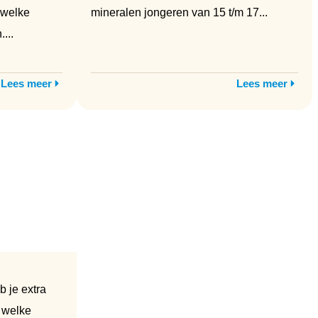
n welke
mineralen jongeren van 15 t/m 17...
...
Lees meer
Lees meer
 je extra
r welke