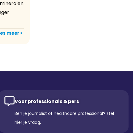
 mineralen
anger
es meer
Voor professionals & pers
Ben je journalist of healthcare professional? stel
hier je vraag.