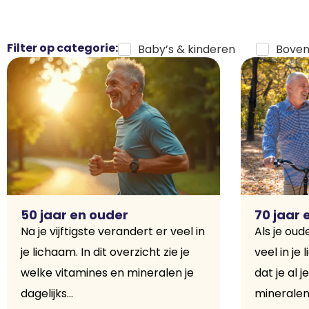
Filter op categorie:
Baby’s & kinderen
Boven
50 jaar en ouder
70 jaar 
Na je vijftigste verandert er veel in
Als je oud
je lichaam. In dit overzicht zie je
veel in je 
welke vitamines en mineralen je
dat je al 
dagelijks...
mineralen.