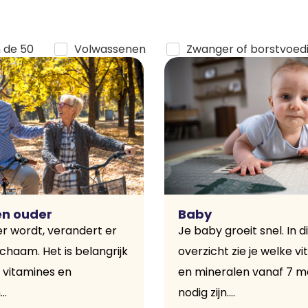
 de 50
Volwassenen
Zwanger of borstvoed
en ouder
Baby
er wordt, verandert er
Je baby groeit snel. In di
lichaam. Het is belangrijk
overzicht zie je welke v
je vitamines en
en mineralen vanaf 7 
..
nodig zijn....