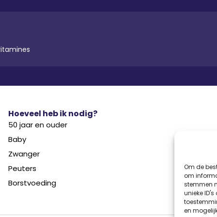
vitamines
Hoeveel heb ik nodig?
50 jaar en ouder
Baby
Zwanger
Om de best
Peuters
om informat
Borstvoeding
stemmen me
unieke ID's
toestemmin
en mogelij