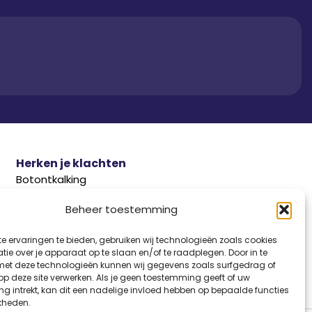
Herken je klachten
Botontkalking
Diabetes type 2
Beheer toestemming
Griep
e ervaringen te bieden, gebruiken wij technologieën zoals cookies
Haaruitval
ie over je apparaat op te slaan en/of te raadplegen. Door in te
Overgangsklachten
t deze technologieën kunnen wij gegevens zoals surfgedrag of
 op deze site verwerken. Als je geen toestemming geeft of uw
g intrekt, kan dit een nadelige invloed hebben op bepaalde functies
kheden.