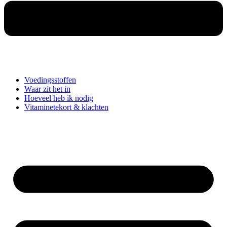
Voedingsstoffen
Waar zit het in
Hoeveel heb ik nodig
Vitaminetekort & klachten