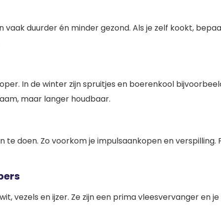
vaak duurder én minder gezond. Als je zelf kookt, bepaal 
.
er. In de winter zijn spruitjes en boerenkool bijvoorbeeld
dzaam, maar langer houdbaar.
e doen. Zo voorkom je impulsaankopen en verspilling. P
pers
it, vezels en ijzer. Ze zijn een prima vleesvervanger en je