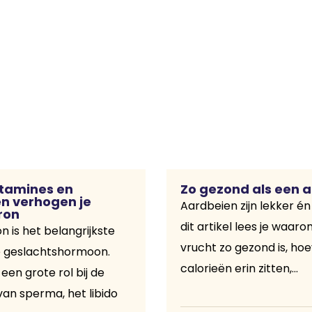
itamines en
Zo gezond als een 
n verhogen je
Aardbeien zijn lekker én
ron
dit artikel lees je waar
n is het belangrijkste
vrucht zo gezond is, ho
e geslachtshormoon.
calorieën erin zitten,...
een grote rol bij de
n sperma, het libido