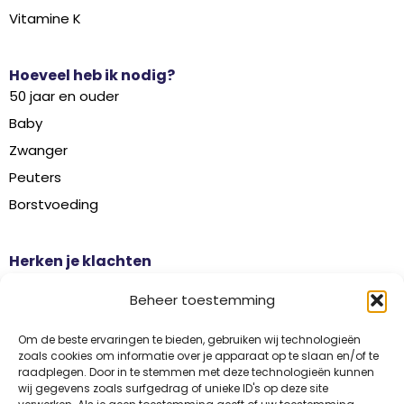
Vitamine K
Hoeveel heb ik nodig?
50 jaar en ouder
Baby
Zwanger
Peuters
Borstvoeding
Herken je klachten
Botontkalking
Beheer toestemming
Diabetes type 2
Griep
Om de beste ervaringen te bieden, gebruiken wij technologieën
zoals cookies om informatie over je apparaat op te slaan en/of te
Haaruitval
raadplegen. Door in te stemmen met deze technologieën kunnen
wij gegevens zoals surfgedrag of unieke ID's op deze site
Overgangsklachten