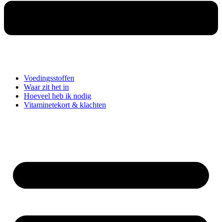
Voedingsstoffen
Waar zit het in
Hoeveel heb ik nodig
Vitaminetekort & klachten