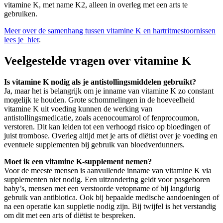
vitamine K, met name K2, alleen in overleg met een arts te
gebruiken.
Meer over de samenhang tussen vitamine K en hartritmestoornissen
lees je hier
.
Veelgestelde vragen over vitamine K
Is vitamine K nodig als je antistollingsmiddelen gebruikt?
Ja, maar het is belangrijk om je inname van vitamine K zo constant
mogelijk te houden. Grote schommelingen in de hoeveelheid
vitamine K uit voeding kunnen de werking van
antistollingsmedicatie, zoals acenocoumarol of fenprocoumon,
verstoren. Dit kan leiden tot een verhoogd risico op bloedingen of
juist trombose. Overleg altijd met je arts of diëtist over je voeding en
eventuele supplementen bij gebruik van bloedverdunners.
Moet ik een vitamine K-supplement nemen?
Voor de meeste mensen is aanvullende inname van vitamine K via
supplementen niet nodig. Een uitzondering geldt voor pasgeboren
baby’s, mensen met een verstoorde vetopname of bij langdurig
gebruik van antibiotica. Ook bij bepaalde medische aandoeningen of
na een operatie kan suppletie nodig zijn. Bij twijfel is het verstandig
om dit met een arts of diëtist te bespreken.