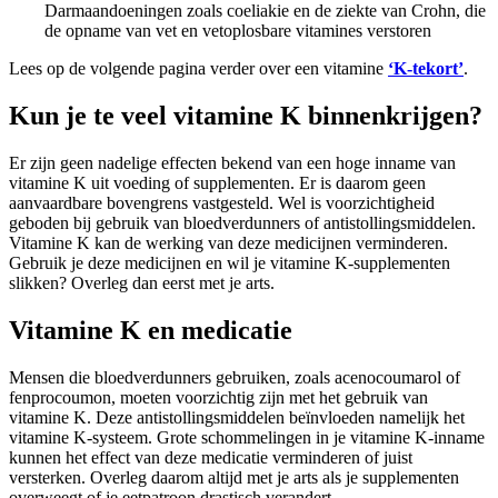
Darmaandoeningen zoals coeliakie en de ziekte van Crohn, die
de opname van vet en vetoplosbare vitamines verstoren
Lees op de volgende pagina verder over een vitamine
‘K-tekort’
.
Kun je te veel vitamine K binnenkrijgen?
Er zijn geen nadelige effecten bekend van een hoge inname van
vitamine K uit voeding of supplementen. Er is daarom geen
aanvaardbare bovengrens vastgesteld. Wel is voorzichtigheid
geboden bij gebruik van bloedverdunners of antistollingsmiddelen.
Vitamine K kan de werking van deze medicijnen verminderen.
Gebruik je deze medicijnen en wil je vitamine K-supplementen
slikken? Overleg dan eerst met je arts.
Vitamine K en medicatie
Mensen die bloedverdunners gebruiken, zoals acenocoumarol of
fenprocoumon, moeten voorzichtig zijn met het gebruik van
vitamine K. Deze antistollingsmiddelen beïnvloeden namelijk het
vitamine K-systeem. Grote schommelingen in je vitamine K-inname
kunnen het effect van deze medicatie verminderen of juist
versterken. Overleg daarom altijd met je arts als je supplementen
overweegt of je eetpatroon drastisch verandert.