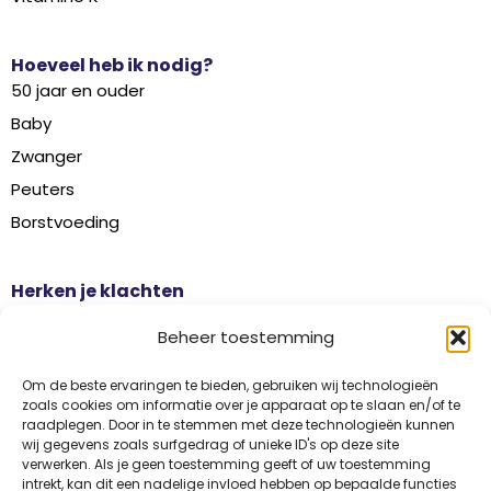
Hoeveel heb ik nodig?
50 jaar en ouder
Baby
Zwanger
Peuters
Borstvoeding
Herken je klachten
Botontkalking
Beheer toestemming
Diabetes type 2
Griep
Om de beste ervaringen te bieden, gebruiken wij technologieën
zoals cookies om informatie over je apparaat op te slaan en/of te
Haaruitval
raadplegen. Door in te stemmen met deze technologieën kunnen
wij gegevens zoals surfgedrag of unieke ID's op deze site
Overgangsklachten
verwerken. Als je geen toestemming geeft of uw toestemming
intrekt, kan dit een nadelige invloed hebben op bepaalde functies