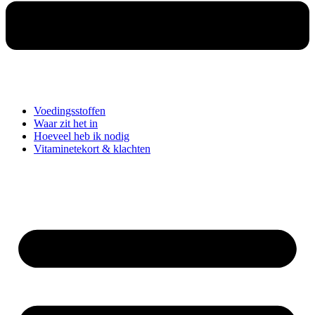
Voedingsstoffen
Waar zit het in
Hoeveel heb ik nodig
Vitaminetekort & klachten