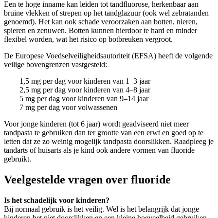
Een te hoge inname kan leiden tot tandfluorose, herkenbaar aan
bruine vlekken of strepen op het tandglazuur (ook wel zebratanden
genoemd). Het kan ook schade veroorzaken aan botten, nieren,
spieren en zenuwen. Botten kunnen hierdoor te hard en minder
flexibel worden, wat het risico op botbreuken vergroot.
De Europese Voedselveiligheidsautoriteit (EFSA) heeft de volgende
veilige bovengrenzen vastgesteld:
1,5 mg per dag voor kinderen van 1–3 jaar
2,5 mg per dag voor kinderen van 4–8 jaar
5 mg per dag voor kinderen van 9–14 jaar
7 mg per dag voor volwassenen
Voor jonge kinderen (tot 6 jaar) wordt geadviseerd niet meer
tandpasta te gebruiken dan ter grootte van een erwt en goed op te
letten dat ze zo weinig mogelijk tandpasta doorslikken. Raadpleeg je
tandarts of huisarts als je kind ook andere vormen van fluoride
gebruikt.
Veelgestelde vragen over fluoride
Is het schadelijk voor kinderen?
Bij normaal gebruik is het veilig. Wel is het belangrijk dat jonge
kinderen het niet doorslikken en een kleine hoeveelheid gebruiken.