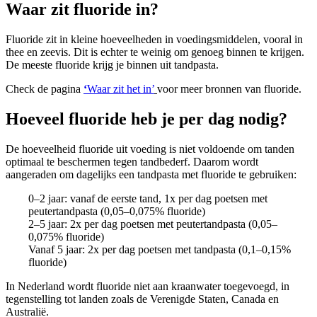
Waar zit fluoride in?
Fluoride zit in kleine hoeveelheden in voedingsmiddelen, vooral in
thee en zeevis. Dit is echter te weinig om genoeg binnen te krijgen.
De meeste fluoride krijg je binnen uit tandpasta.
Check de pagina
‘
Waar zit het in’
voor meer bronnen van fluoride.
Hoeveel fluoride heb je per dag nodig?
De hoeveelheid fluoride uit voeding is niet voldoende om tanden
optimaal te beschermen tegen tandbederf. Daarom wordt
aangeraden om dagelijks een tandpasta met fluoride te gebruiken:
0–2 jaar: vanaf de eerste tand, 1x per dag poetsen met
peutertandpasta (0,05–0,075% fluoride)
2–5 jaar: 2x per dag poetsen met peutertandpasta (0,05–
0,075% fluoride)
Vanaf 5 jaar: 2x per dag poetsen met tandpasta (0,1–0,15%
fluoride)
In Nederland wordt fluoride niet aan kraanwater toegevoegd, in
tegenstelling tot landen zoals de Verenigde Staten, Canada en
Australië.