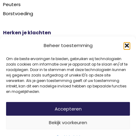
Peuters
Borstvoeding
Herken je klachten
Botontkalking
Beheer toestemming
Diabetes type 2
Griep
Om de beste ervaringen te bieden, gebruiken wij technologieën
zoals cookies om informatie over je apparaat op te slaan en/of te
Haaruitval
raadplegen. Door in te stemmen met deze technologieën kunnen
wij gegevens zoals surfgedrag of unieke ID's op deze site
Overgangsklachten
verwerken. Als je geen toestemming geeft of uw toestemming
intrekt, kan dit een nadelige invloed hebben op bepaalde functies
en mogelijkheden.
Disclaimer
Privacy
Algemene voorwaarden
Accepteren
Bekijk voorkeuren
© 2026 Vitamine Informatiebureau | Copyright | Met trots ontwikkeld
door
Internetbureau
Flerque