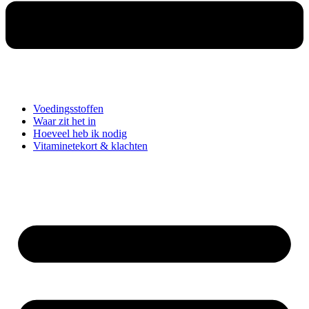
Voedingsstoffen
Waar zit het in
Hoeveel heb ik nodig
Vitaminetekort & klachten