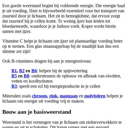
Een goede weerstand begint bij voldoende energie. Die energie haal
je uit voeding. IJzer is bijvoorbeeld essentieel voor het transport van
zuurstof door je lichaam. Het zit in hemoglobine, dat ervoor zorgt
dat zuurstof bij je cellen komt. Te weinig ijzer kan leiden tot
bloedarmoede, waardoor je je futloos voelt. Koper werkt hierin
samen met ijzer.
Vitamine C helpt je lichaam om ijzer uit plantaardige voeding beter
op te nemen. Een glas sinaasappelsap bij de maaltijd kan dus een
slimme zet zijn!
Ook B-vitamines dragen bij aan je energieniveau:
B1
,
B2
en
B6
: helpen bij de spijsvertering
B5
en
B8
: ondersteunen de opbouw en afbraak van eiwitten,
vetten en koolhydraten
B3
: speelt een rol bij energieproductie in je cellen
Mineralen zoals
chroom
,
zink
,
mangaan
en
molybdeen
helpen je
lichaam om energie uit voeding vrij te maken.
Bouw aan je basisweerstand
Weerstand is het vermogen van je lichaam om ziekteverwekkers te
weren en uit te schakelen. Dit hangt samen met een gezond