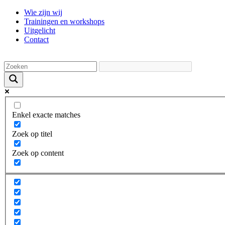
Ga
Wie zijn wij
naar
Trainingen en workshops
de
Uitgelicht
inhoud
Contact
Enkel exacte matches
Zoek op titel
Zoek op content