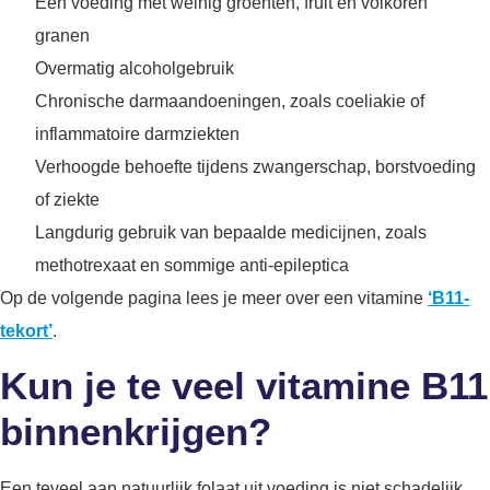
Een voeding met weinig groenten, fruit en volkoren
granen
Overmatig alcoholgebruik
Chronische darmaandoeningen, zoals coeliakie of
inflammatoire darmziekten
Verhoogde behoefte tijdens zwangerschap, borstvoeding
of ziekte
Langdurig gebruik van bepaalde medicijnen, zoals
methotrexaat en sommige anti-epileptica
Op de volgende pagina lees je meer over een vitamine
‘B11-
tekort’
.
Kun je te veel vitamine B11
binnenkrijgen?
Een teveel aan natuurlijk folaat uit voeding is niet schadelijk.