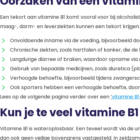
Oorzaken van een vitami
Een tekort aan vitamine B1 komt vooral voor bij alcohol
maag-, darm- en leverziekten kunnen een tekort krijgen.
Onvoldoende inname via de voeding, bijvoorbeeld doo
Chronische ziekten, zoals hartfalen of kanker, die
Langdurige diarree of braken, waardoor opname vi
Gebruik van bepaalde medicijnen, zoals diuretica (pla
Verhoogde behoefte, bijvoorbeeld tijdens zwangers
Ook sporters hebben een verhoogde behoefte, doord
Lees op de volgende pagina verder over een
‘
vitamine B1
Kun je te veel vitamine B
Vitamine B1 is wateroplosbaar. Een teveel wordt via de ur
dan ook geen veilige bovengrens vastgesteld. In zeldzam