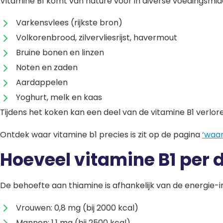
Vitamine B1 komt van nature voor in diverse voedingsmidd
Varkensvlees (rijkste bron)
Volkorenbrood, zilvervliesrijst, havermout
Bruine bonen en linzen
Noten en zaden
Aardappelen
Yoghurt, melk en kaas
Tijdens het koken kan een deel van de vitamine B1 verlor
Ontdek waar vitamine b1 precies is zit op de pagina
‘waar 
Hoeveel vitamine B1 per 
De behoefte aan thiamine is afhankelijk van de energie
Vrouwen: 0,8 mg (bij 2000 kcal)
Mannen: 1,1 mg (bij 2500 kcal)