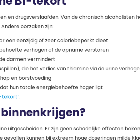
ne B1-tekort
isten en drugsverslaafden. Van de chronisch alcoholiste
 Andere oorzaken zijn:
r een eenzijdig of zeer caloriebeperkt dieet
 de behoefte verhogen of de opname verstoren
a de darmen vermindert
spillen), die het verlies van thiamine via de urine verhog
chap en borstvoeding
at hun totale energiebehoefte hoger ligt
-tekort’
.
1 binnenkrijgen?
ine uitgescheiden. Er zijn geen schadelijke effecten beke
e gevallen kunnen bij extreem hoge doseringen milde kla