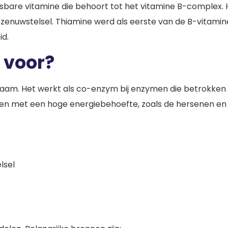
bare vitamine die behoort tot het vitamine B-complex. He
enuwstelsel. Thiamine werd als eerste van de B-vitamines
id.
d voor?
haam. Het werkt als co-enzym bij enzymen die betrokken z
nen met een hoge energiebehoefte, zoals de hersenen en 
lsel