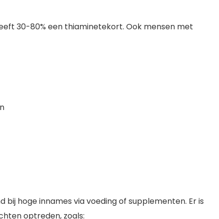
n heeft 30-80% een thiaminetekort. Ook mensen met
en
nd bij hoge innames via voeding of supplementen. Er is
chten optreden, zoals: