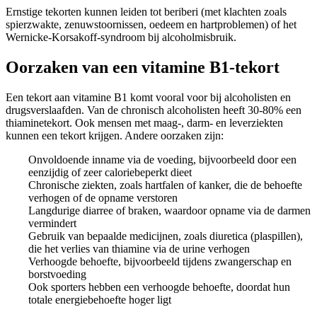
Ernstige tekorten kunnen leiden tot beriberi (met klachten zoals
spierzwakte, zenuwstoornissen, oedeem en hartproblemen) of het
Wernicke-Korsakoff-syndroom bij alcoholmisbruik.
Oorzaken van een vitamine B1-tekort
Een tekort aan vitamine B1 komt vooral voor bij alcoholisten en
drugsverslaafden. Van de chronisch alcoholisten heeft 30-80% een
thiaminetekort. Ook mensen met maag-, darm- en leverziekten
kunnen een tekort krijgen. Andere oorzaken zijn:
Onvoldoende inname via de voeding, bijvoorbeeld door een
eenzijdig of zeer caloriebeperkt dieet
Chronische ziekten, zoals hartfalen of kanker, die de behoefte
verhogen of de opname verstoren
Langdurige diarree of braken, waardoor opname via de darmen
vermindert
Gebruik van bepaalde medicijnen, zoals diuretica (plaspillen),
die het verlies van thiamine via de urine verhogen
Verhoogde behoefte, bijvoorbeeld tijdens zwangerschap en
borstvoeding
Ook sporters hebben een verhoogde behoefte, doordat hun
totale energiebehoefte hoger ligt