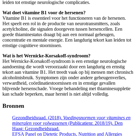
leiden tot ernstige neurologische complicaties.
Wat doet vitamine B1 voor de hersenen?
Vitamine B1 is essentieel voor het functioneren van de hersenen.
Het speelt een rol in de productie van neurotransmitters, zoals
acetylcholine, die signalen doorgeven tussen hersencellen. Een
goede thiaminestatus draagt bij aan een normaal geheugen,
concentratie en mentale energie. Een langdurig tekort kan leiden tot
ernstige cognitieve stoornissen.
Wat is het Wernicke-Korsakoff-syndroom?
Het Wernicke-Korsakoff-syndroom is een ernstige neurologische
aandoening die wordt veroorzaakt door een langdurig en ernstig
tekort aan vitamine B1. Het treedt vaak op bij mensen met chronisch
alcoholmisbruik. Symptomen zijn onder andere geheugenverlies,
verwardheid, coördinatiestoornissen en in ernstige gevallen
blijvende hersenschade. Vroege behandeling met thiaminesuppletie
kan schade beperken, maar herstel is niet altijd volledig.
Bronnen
Gezondheidsraad. (2018).
Voedingsnormen voor vitamines en
mineralen voor volwassenen
(Publicatienr. 2018/19). Den
Haag: Gezondheidsraad.
EFSA Panel on Dietetic Products, Nutrition and Allergies