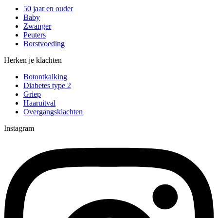
50 jaar en ouder
Baby
Zwanger
Peuters
Borstvoeding
Herken je klachten
Botontkalking
Diabetes type 2
Griep
Haaruitval
Overgangsklachten
Instagram