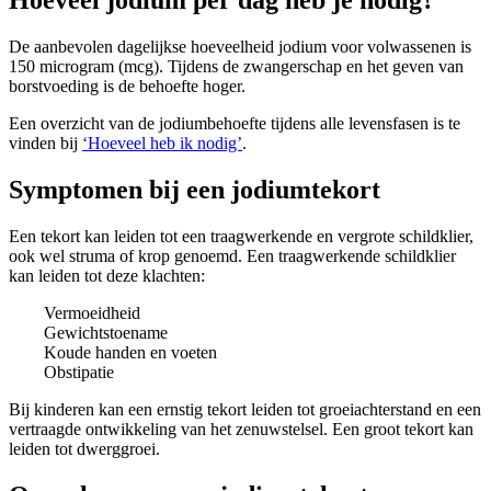
Hoeveel jodium per dag heb je nodig?
De aanbevolen dagelijkse hoeveelheid jodium voor volwassenen is
150 microgram (mcg). Tijdens de zwangerschap en het geven van
borstvoeding is de behoefte hoger.
Een overzicht van de jodiumbehoefte tijdens alle levensfasen is te
vinden bij
‘Hoeveel heb ik nodig’
.
Symptomen bij een jodiumtekort
Een tekort kan leiden tot een traagwerkende en vergrote schildklier,
ook wel struma of krop genoemd. Een traagwerkende schildklier
kan leiden tot deze klachten:
Vermoeidheid
Gewichtstoename
Koude handen en voeten
Obstipatie
Bij kinderen kan een ernstig tekort leiden tot groeiachterstand en een
vertraagde ontwikkeling van het zenuwstelsel. Een groot tekort kan
leiden tot dwerggroei.