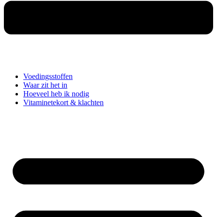
Voedingsstoffen
Waar zit het in
Hoeveel heb ik nodig
Vitaminetekort & klachten