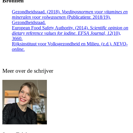
Bronnen
Gezondheidsraad. (2018).
Voedingsnormen voor vitamines en
mineralen voor volwassenen
(Publicatienr. 2018/19).
Gezondheidsraad.
European Food Safety Authority. (2014).
Scientific opinion on
dietary reference values for iodine
.
EFSA Journal, 12
(10),
3660.
Rijksinstituut voor Volksgezondheid en Milieu. (z.d.).
NEVO-
online
.
Meer over de schrijver