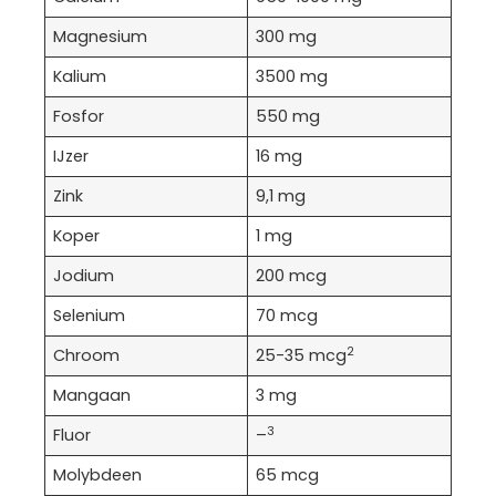
Magnesium
300 mg
Kalium
3500 mg
Fosfor
550 mg
IJzer
16 mg
Zink
9,1 mg
Koper
1 mg
Jodium
200 mcg
Selenium
70 mcg
2
Chroom
25-35 mcg
Mangaan
3 mg
3
Fluor
–
Molybdeen
65 mcg