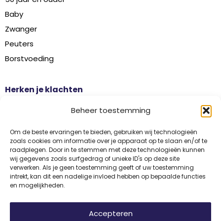
Baby
Zwanger
Peuters
Borstvoeding
Herken je klachten
Botontkalking
Beheer toestemming
Diabetes type 2
Griep
Om de beste ervaringen te bieden, gebruiken wij technologieën
zoals cookies om informatie over je apparaat op te slaan en/of te
Haaruitval
raadplegen. Door in te stemmen met deze technologieën kunnen
wij gegevens zoals surfgedrag of unieke ID's op deze site
Overgangsklachten
verwerken. Als je geen toestemming geeft of uw toestemming
intrekt, kan dit een nadelige invloed hebben op bepaalde functies
en mogelijkheden.
Disclaimer
Privacy
Algemene voorwaarden
Accepteren