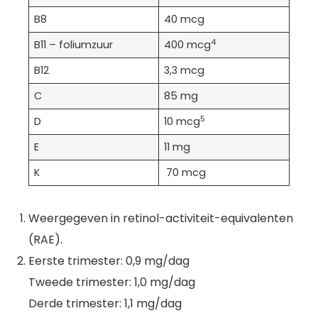
B8
40 mcg
4
B11 – foliumzuur
400 mcg
B12
3,3 mcg
C
85 mg
5
D
10 mcg
E
11 mg
K
70 mcg
Weergegeven in retinol-activiteit-equivalenten
(RAE).
Eerste trimester: 0,9 mg/dag
Tweede trimester: 1,0 mg/dag
Derde trimester: 1,1 mg/dag