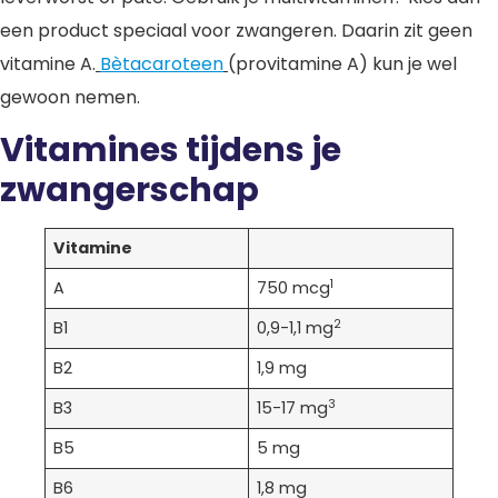
een product speciaal voor zwangeren. Daarin zit geen
vitamine A.
Bètacaroteen
(provitamine A) kun je wel
gewoon nemen.
Vitamines tijdens je
zwangerschap
Vitamine
1
A
750 mcg
2
B1
0,9-1,1 mg
B2
1,9 mg
3
B3
15-17 mg
B5
5 mg
B6
1,8 mg