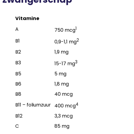
Vitamine
A
1
750 mcg
B1
2
0,9-1,1 mg
B2
1,9 mg
B3
3
15-17 mg
B5
5 mg
B6
1,8 mg
B8
40 mcg
B11 – foliumzuur
4
400 mcg
B12
3,3 mcg
C
85 mg