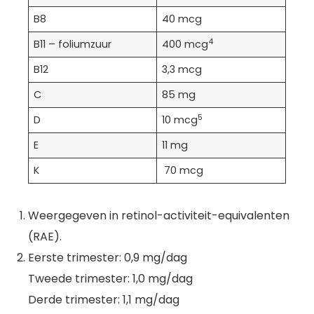
B8
40 mcg
4
B11 – foliumzuur
400 mcg
B12
3,3 mcg
C
85 mg
5
D
10 mcg
E
11 mg
K
70 mcg
Weergegeven in retinol-activiteit-equivalenten
(RAE).
Eerste trimester: 0,9 mg/dag
Tweede trimester: 1,0 mg/dag
Derde trimester: 1,1 mg/dag