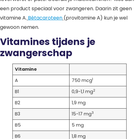
een product speciaal voor zwangeren. Daarin zit geen
vitamine A.
Bètacaroteen
(provitamine A) kun je wel
gewoon nemen.
Vitamines tijdens je
zwangerschap
Vitamine
1
A
750 mcg
2
B1
0,9-1,1 mg
B2
1,9 mg
3
B3
15-17 mg
B5
5 mg
B6
1,8 mg