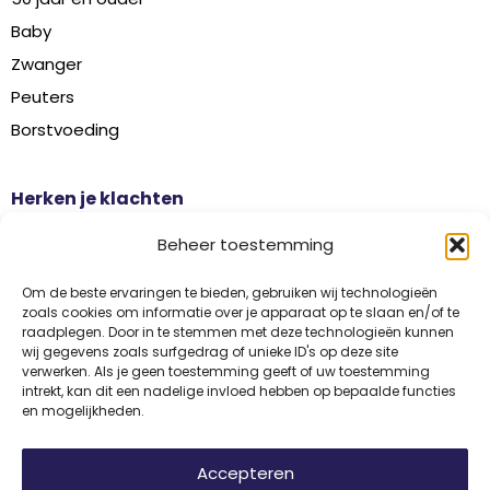
Baby
Zwanger
Peuters
Borstvoeding
Herken je klachten
Botontkalking
Beheer toestemming
Diabetes type 2
Griep
Om de beste ervaringen te bieden, gebruiken wij technologieën
zoals cookies om informatie over je apparaat op te slaan en/of te
Haaruitval
raadplegen. Door in te stemmen met deze technologieën kunnen
wij gegevens zoals surfgedrag of unieke ID's op deze site
Overgangsklachten
verwerken. Als je geen toestemming geeft of uw toestemming
intrekt, kan dit een nadelige invloed hebben op bepaalde functies
en mogelijkheden.
Disclaimer
Privacy
Algemene voorwaarden
Accepteren