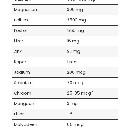
Magnesium
300 mg
Kalium
3500 mg
Fosfor
550 mg
IJzer
16 mg
Zink
9,1 mg
Koper
1 mg
Jodium
200 mcg
Selenium
70 mcg
2
Chroom
25-35 mcg
Mangaan
3 mg
3
Fluor
–
Molybdeen
65 mcg