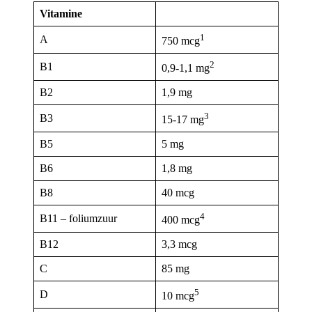
Vitamine
1
A
750 mcg
2
B1
0,9-1,1 mg
B2
1,9 mg
3
B3
15-17 mg
B5
5 mg
B6
1,8 mg
B8
40 mcg
4
B11 – foliumzuur
400 mcg
B12
3,3 mcg
C
85 mg
5
D
10 mcg