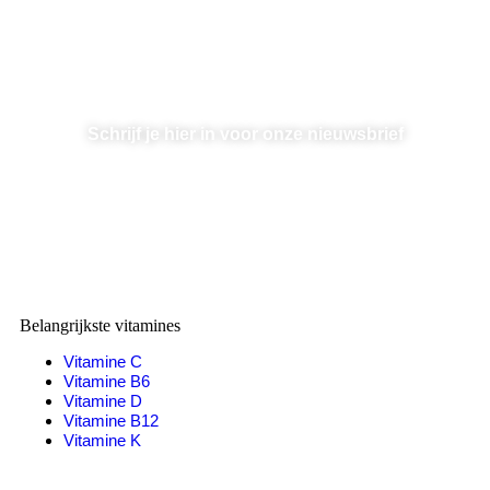
Op de hoogte blijven?
Schrijf je hier in voor onze nieuwsbrief
De nieuwsbrief voor iedereen die alles wil weten over
vitamines
Belangrijkste vitamines
Vitamine C
Vitamine B6
Vitamine D
Vitamine B12
Vitamine K