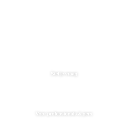
Heb je extra hulp nodig?
Telefonisch advies
Dagelijks tussen 10 - 12 uur
085 05 01 388
Stel je vraag
Zie
hier
onze veelgestelde vragen.
Voor professionals & pers
Ben je journalist of healthcare professional? stel hier je
vraag.