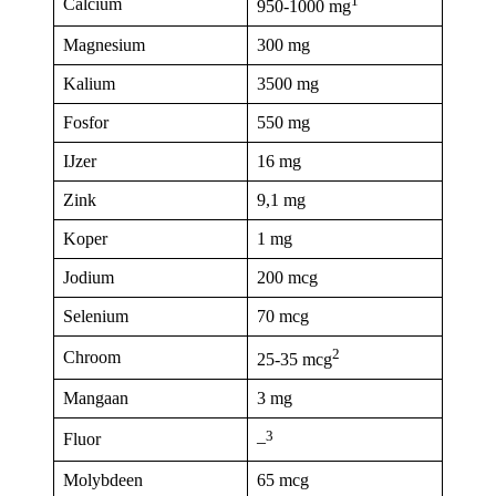
1
Calcium
950-1000 mg
Magnesium
300 mg
Kalium
3500 mg
Fosfor
550 mg
IJzer
16 mg
Zink
9,1 mg
Koper
1 mg
Jodium
200 mcg
Selenium
70 mcg
2
Chroom
25-35 mcg
Mangaan
3 mg
3
Fluor
–
Molybdeen
65 mcg