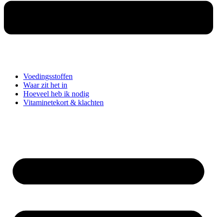
Voedingsstoffen
Waar zit het in
Hoeveel heb ik nodig
Vitaminetekort & klachten