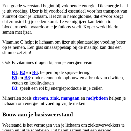
Een goede weerstand begint bij voldoende energie. Die energie haal
je uit voeding. IJzer is bijvoorbeeld essentieel voor het transport van
zuurstof door je lichaam. Het zit in hemoglobine, dat ervoor zorgt
dat zuurstof bij je cellen komt. Te weinig ijzer kan leiden tot
bloedarmoede, waardoor je je futloos voelt. Koper werkt hierin
samen met ijzer.
Vitamine C helpt je lichaam om ijzer uit plantaardige voeding beter
op te nemen. Een glas sinaasappelsap bij de maaltijd kan dus een
slimme zet zijn!
Ook B-vitamines dragen bij aan je energieniveau:
B1
,
B2
en
B6
: helpen bij de spijsvertering
B5
en
B8
: ondersteunen de opbouw en afbraak van eiwitten,
vetten en koolhydraten
B3
: speelt een rol bij energieproductie in je cellen
Mineralen zoals
chroom
,
zink
,
mangaan
en
molybdeen
helpen je
lichaam om energie uit voeding vrij te maken.
Bouw aan je basisweerstand
Weerstand is het vermogen van je lichaam om ziekteverwekkers te
weren en uit te schakelen. Dit hangt samen met een gezond