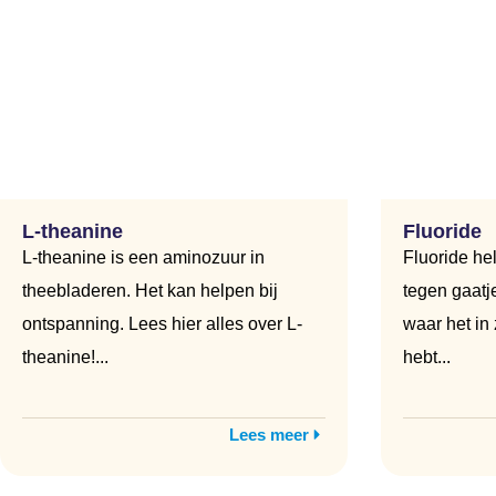
L-theanine
Fluoride
L-theanine is een aminozuur in
Fluoride he
theebladeren. Het kan helpen bij
tegen gaatj
ontspanning. Lees hier alles over L-
waar het in 
theanine!...
hebt...
Lees meer