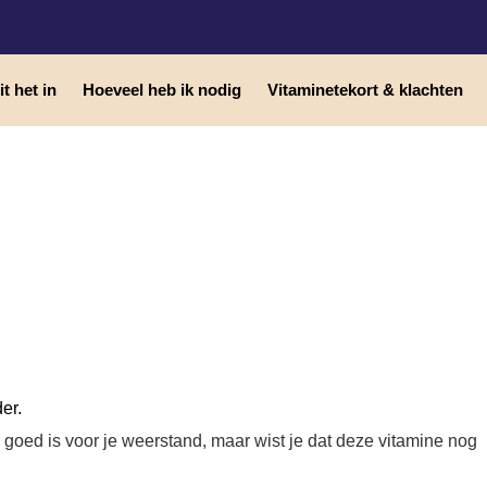
t het in
Hoeveel heb ik nodig
Vitaminetekort & klachten
er.
 goed is voor je weerstand, maar wist je dat deze vitamine nog