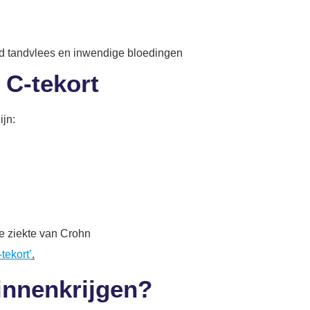
nd tandvlees en inwendige bloedingen
 C-tekort
ijn:
e ziekte van Crohn
tekort’
.
binnenkrijgen?