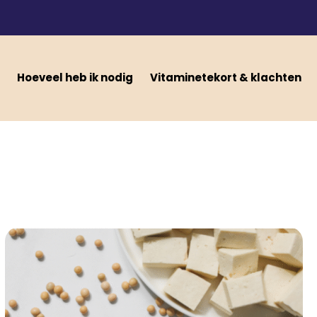
Hoeveel heb ik nodig
Vitaminetekort & klachten