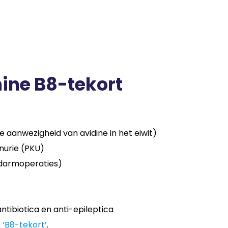
ine B8-tekort
aanwezigheid van avidine in het eiwit)
nurie (PKU)
darmoperaties)
ntibiotica en anti-epileptica
e
‘B8-tekort’
.