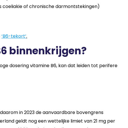
s coeliakie of chronische darmontstekingen)
e
‘B6-tekort’
.
 B6 binnenkrijgen?
ge dosering vitamine B6, kan dat leiden tot perifere
ft daarom in 2023 de aanvaardbare bovengrens
rland geldt nog een wettelijke limiet van 21 mg per