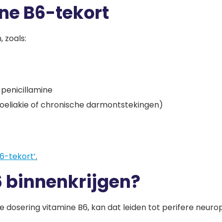
ne B6-tekort
 zoals:
 penicillamine
coeliakie of chronische darmontstekingen)
B6-tekort’
.
B6 binnenkrijgen?
 dosering vitamine B6, kan dat leiden tot perifere neuro