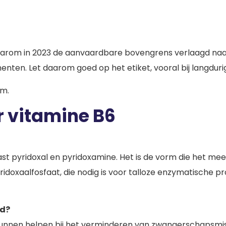
daarom in 2023 de aanvaardbare bovengrens verlaagd naa
enten. Let daarom goed op het etiket, vooral bij langdur
am.
r vitamine B6
ast pyridoxal en pyridoxamine. Het is de vorm die het me
doxaalfosfaat, die nodig is voor talloze enzymatische pr
id?
nnen helpen bij het verminderen van zwangerschapsmisselij