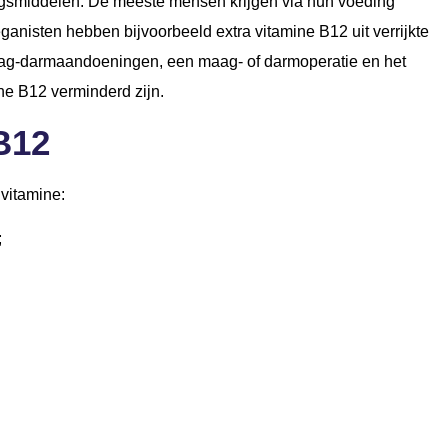
ingsmiddelen. De meeste mensen krijgen via hun voeding
ganisten hebben bijvoorbeeld extra vitamine B12 uit verrijkte
ag-darmaandoeningen, een maag- of darmoperatie en het
e B12 verminderd zijn.
B12
 vitamine:
;