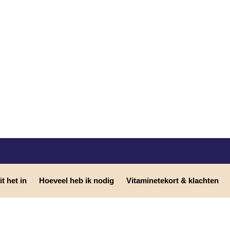
t het in
Hoeveel heb ik nodig
Vitaminetekort & klachten