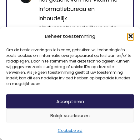
Informatiebureau en
inhoudelijk
eindverantwoordelijk voor de
Beheer toestemming
informatie op vitamine-
info.nl.
Om de beste ervaringen te bieden, gebruiken wij technologieën
zoals cookies om informatie over je apparaat op te slaan en/of te
raadplegen. Door in te stemmen met deze technologieën kunnen
wij gegevens zoals surfgedrag of unieke ID's op deze site
verwerken. Als je geen toestemming geeft of uw toestemming
intrekt, kan dit een nadelige invloed hebben op bepaalde functies
Wist je dat
en mogelijkheden.
Je lichaam vitamine B12 kan opslaan in je
Accepteren
lever, soms wel voor een paar jaar?
Daardoor merk je een tekort vaak pas
Bekijk voorkeuren
laat.
Cookiebeleid