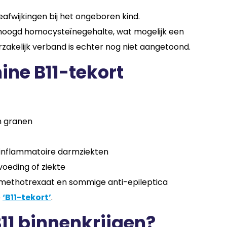
afwijkingen bij het ongeboren kind.
erhoogd homocysteïnegehalte, wat mogelijk een
orzakelijk verband is echter nog niet aangetoond.
ine B11-tekort
en granen
 inflammatoire darmziekten
oeding of ziekte
s methotrexaat en sommige anti-epileptica
e
‘B11-tekort’
.
B11 binnenkrijgen?