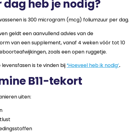
r dag heb je nodig?
wassenen is 300 microgram (mcg) foliumzuur per dag.
n geldt een aanvullend advies van de
vorm van een supplement, vanaf 4 weken vóór tot 10
eboorteafwijkingen, zoals een open ruggetje.
 levensfasen is te vinden bij
‘
Hoeveel heb ik nodig’
.
mine B11-tekort
anieren uiten:
n
tlust
dingsstoffen