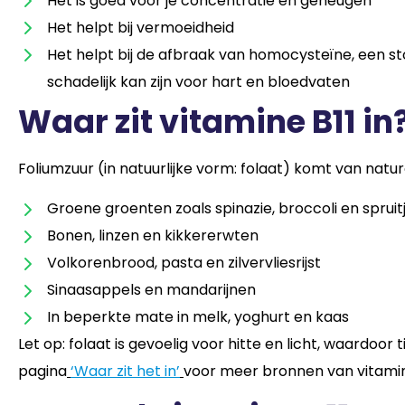
Het is goed voor je concentratie en geheugen
Het helpt bij vermoeidheid
Het helpt bij de afbraak van homocysteïne, een sto
schadelijk kan zijn voor hart en bloedvaten
Waar zit vitamine B11 in
Foliumzuur (in natuurlijke vorm: folaat) komt van natu
Groene groenten zoals spinazie, broccoli en spruit
Bonen, linzen en kikkererwten
Volkorenbrood, pasta en zilvervliesrijst
Sinaasappels en mandarijnen
In beperkte mate in melk, yoghurt en kaas
Let op: folaat is gevoelig voor hitte en licht, waardoo
pagina
‘Waar zit het in’
voor meer bronnen van vitamin