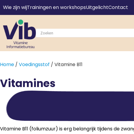
Wie zijn wij
Trainingen en workshops
Uitgelicht
Contact
Home
/
Voedingsstof
/ Vitamine B11
Vitamines
Vitamine B11 (foliumzuur) is erg belangrijk tijdens de zw