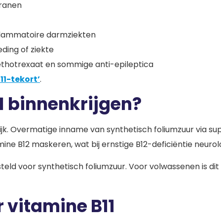
granen
nflammatoire darmziekten
ding of ziekte
ethotrexaat en sommige anti-epileptica
B11-tekort’
.
11 binnenkrijgen?
delijk. Overmatige inname van synthetisch foliumzuur via 
mine B12 maskeren, wat bij ernstige B12-deficiëntie neur
ld voor synthetisch foliumzuur. Voor volwassenen is dit 
 vitamine B11