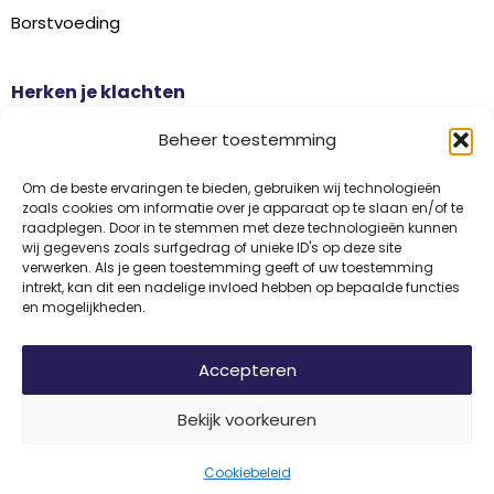
Borstvoeding
Herken je klachten
Botontkalking
Beheer toestemming
Diabetes type 2
Griep
Om de beste ervaringen te bieden, gebruiken wij technologieën
zoals cookies om informatie over je apparaat op te slaan en/of te
Haaruitval
raadplegen. Door in te stemmen met deze technologieën kunnen
wij gegevens zoals surfgedrag of unieke ID's op deze site
Overgangsklachten
verwerken. Als je geen toestemming geeft of uw toestemming
intrekt, kan dit een nadelige invloed hebben op bepaalde functies
en mogelijkheden.
Disclaimer
Privacy
Algemene voorwaarden
Accepteren
Bekijk voorkeuren
© 2026 Vitamine Informatiebureau | Copyright | Met trots ontwikkeld
door
Internetbureau
Flerque
Cookiebeleid