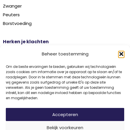
Zwanger
Peuters
Borstvoeding
Herken je klachten
Botontkalking
Beheer toestemming
Diabetes type 2
Griep
Om de beste ervaringen te bieden, gebruiken wij technologieën
zoals cookies om informatie over je apparaat op te slaan en/of te
Haaruitval
raadplegen. Door in te stemmen met deze technologieën kunnen
wij gegevens zoals surfgedrag of unieke ID's op deze site
Overgangsklachten
verwerken. Als je geen toestemming geeft of uw toestemming
intrekt, kan dit een nadelige invloed hebben op bepaalde functies
en mogelijkheden.
Disclaimer
Privacy
Algemene voorwaarden
Accepteren
Bekijk voorkeuren