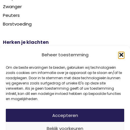
Zwanger
Peuters
Borstvoeding
Herken je klachten
Botontkalking
Beheer toestemming
Diabetes type 2
Griep
Om de beste ervaringen te bieden, gebruiken wij technologieën
zoals cookies om informatie over je apparaat op te slaan en/of te
Haaruitval
raadplegen. Door in te stemmen met deze technologieën kunnen
wij gegevens zoals surfgedrag of unieke ID's op deze site
Overgangsklachten
verwerken. Als je geen toestemming geeft of uw toestemming
intrekt, kan dit een nadelige invloed hebben op bepaalde functies
en mogelijkheden.
Disclaimer
Privacy
Algemene voorwaarden
Accepteren
Bekijk voorkeuren