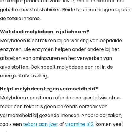
In dierlijke producten zoals lever, melk en eieren is het
gehalte meestal stabieler. Beide bronnen dragen bij aan
de totale inname.
Wat doet molybdeen in je lichaam?
Molybdeen is betrokken bij de werking van bepaalde
enzymen. Die enzymen helpen onder andere bij het
afbreken van aminozuren en het verwerken van
afvalstoffen. Ook speelt molybdeen een rol in de
energiestofwisseling.
Helpt molybdeen tegen vermoeidheid?
Molybdeen speelt een rol in de energiestofwisseling,
maar een tekort is geen bekende oorzaak van
vermoeidheid bij gezonde mensen. Andere oorzaken,
zoals een
t
ekort aan ijzer
of
vitamine B12
,
komen veel