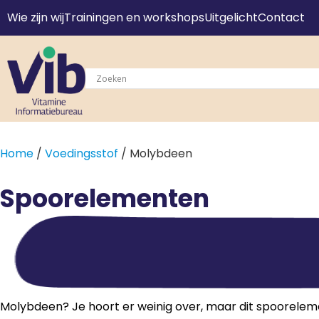
Wie zijn wij
Trainingen en workshops
Uitgelicht
Contact
Home
/
Voedingsstof
/ Molybdeen
Spoorelementen
Molybdeen? Je hoort er weinig over, maar dit spoorelement