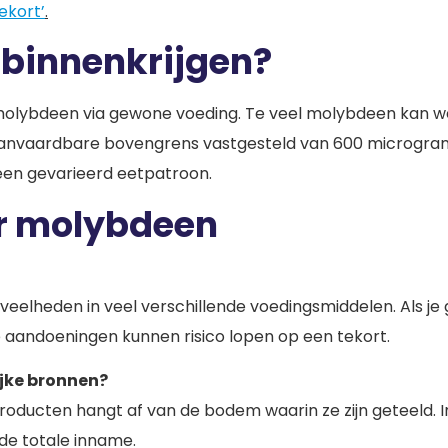
kort’
.
 binnenkrijgen?
lybdeen via gewone voeding. Te veel molybdeen kan wel l
n aanvaardbare bovengrens vastgesteld van 600 microgra
 een gevarieerd eetpatroon.
er molybdeen
eveelheden in veel verschillende voedingsmiddelen. Als je 
 aandoeningen kunnen risico lopen op een tekort.
lijke bronnen?
ducten hangt af van de bodem waarin ze zijn geteeld. In d
de totale inname.